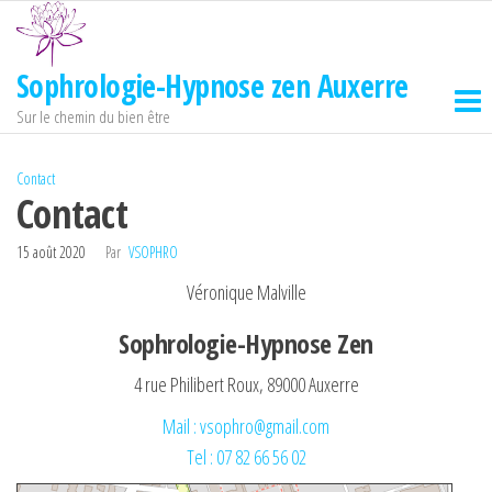
Passer
ce
contenu
Sophrologie-Hypnose zen Auxerre
Sur le chemin du bien être
Contact
Contact
15 août 2020
Par
VSOPHRO
Véronique Malville
Sophrologie-Hypnose Zen
4 rue Philibert Roux, 89000 Auxerre
Mail : vsophro@gmail.com
Tel : 07 82 66 56 02